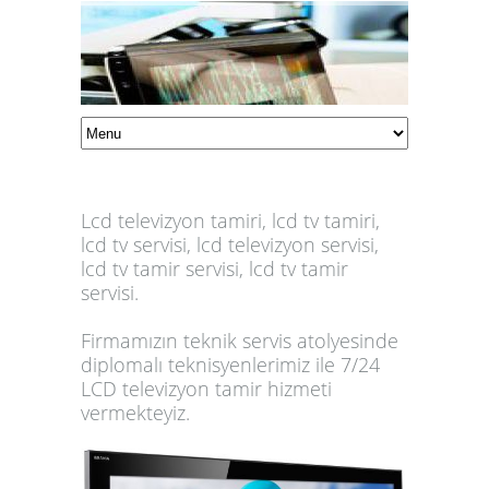
Lcd televizyon tamiri, lcd tv tamiri,
lcd tv servisi, lcd televizyon servisi,
lcd tv tamir servisi, lcd tv tamir
servisi.
Firmamızın teknik servis atolyesinde
diplomalı teknisyenlerimiz ile 7/24
LCD televizyon tamir hizmeti
vermekteyiz.