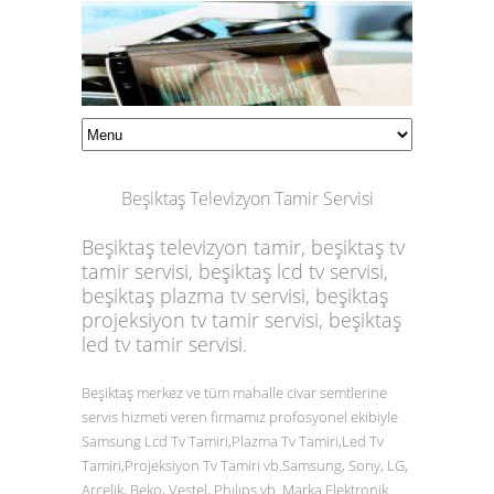
Beşiktaş Televizyon Tamir Servisi
Beşiktaş televizyon tamir, beşiktaş tv
tamir servisi, beşiktaş lcd tv servisi,
beşiktaş plazma tv servisi, beşiktaş
projeksiyon tv tamir servisi, beşiktaş
led tv tamir servisi.
Beşiktaş merkez ve tüm mahalle civar semtlerine
servis hizmeti veren firmamız profosyonel ekibiyle
Samsung Lcd Tv Tamiri,Plazma Tv Tamiri,Led Tv
Tamiri,Projeksiyon Tv Tamiri vb.Samsung, Sony, LG,
Arçelik, Beko, Vestel, Phılıps vb Marka Elektronik