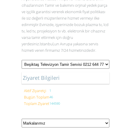
cihazlarınızın Tamir ve bakımını orjinal yedek parça
ve işçilik garantisi vererek ekonomik fiyat politikası
ile siz değerli müşterilerine hizmet vermeyi ilke
edinmiştir.Evinizde, işyerinizde bozuk plazma tv, lcd
tv, led tv, projeksiyon tv vb. elektronik bir cihazınız
varsa tamir ettirmek için doğru
yerdesiniz.İstanbul,un Avrupa yakasına servis
hizmeti veren firmamız 7/24 hizmetinizdedir.
Ziyaret Bilgileri
Aktif Ziyaretçi
1
Bugün Toplam
46
Toplam Ziyaret
144590