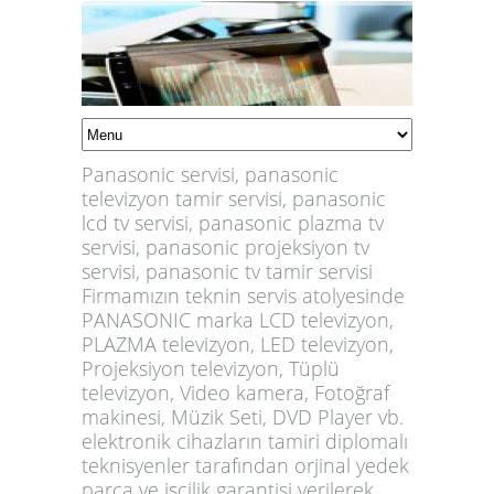
Panasonic servisi, panasonic
televizyon tamir servisi, panasonic
lcd tv servisi, panasonic plazma tv
servisi, panasonic projeksiyon tv
servisi, panasonic tv tamir servisi
Firmamızın teknin servis atolyesinde
PANASONIC marka LCD televizyon,
PLAZMA televizyon, LED televizyon,
Projeksiyon televizyon, Tüplü
televizyon, Video kamera, Fotoğraf
makinesi, Müzik Seti, DVD Player vb.
elektronik cihazların tamiri diplomalı
teknisyenler tarafından orjinal yedek
parça ve işçilik garantisi verilerek