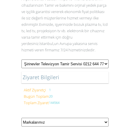
cihazlarınızın Tamir ve bakımını orjinal yedek parça
ve işçilik garantisi vererek ekonomik fiyat politikası
ile siz değerli müşterilerine hizmet vermeyi ilke
edinmiştir.Evinizde, işyerinizde bozuk plazma tv, lcd
tv, led tv, projeksiyon tv vb. elektronik bir cihazınız
varsa tamir ettirmek için doğru
yerdesiniz.İstanbul,un Avrupa yakasına servis
hizmeti veren firmamız 7/24 hizmetinizdedir.
Ziyaret Bilgileri
Aktif Ziyaretçi
1
Bugün Toplam
20
Toplam Ziyaret
144564