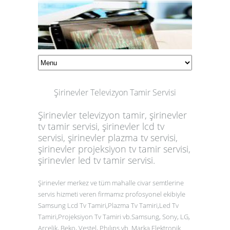
Şirinevler Televizyon Tamir Servisi
Şirinevler televizyon tamir, şirinevler
tv tamir servisi, şirinevler lcd tv
servisi, şirinevler plazma tv servisi,
şirinevler projeksiyon tv tamir servisi,
şirinevler led tv tamir servisi.
Şirinevler merkez ve tüm mahalle civar semtlerine
servis hizmeti veren firmamız profosyonel ekibiyle
Samsung Lcd Tv Tamiri,Plazma Tv Tamiri,Led Tv
Tamiri,Projeksiyon Tv Tamiri vb.Samsung, Sony, LG,
Arçelik, Beko, Vestel, Phılıps vb Marka Elektronik